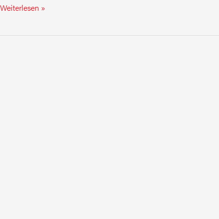
Weiterlesen »
Integrierte