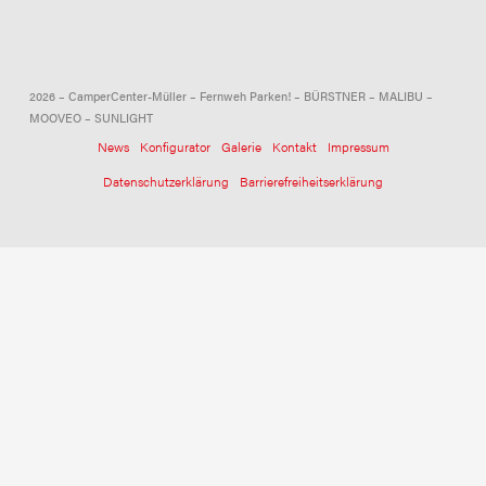
2026 – CamperCenter-Müller – Fernweh Parken! – BÜRSTNER – MALIBU –
MOOVEO – SUNLIGHT
News
Konfigurator
Galerie
Kontakt
Impressum
Datenschutzerklärung
Barrierefreiheitserklärung