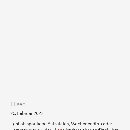
Eliseo
20. Februar 2022
Egal ob sportliche Aktivitäten, Wochenendtrip oder
Sommerurlaub – der
Eliseo
ist Ihr Wohnvan für all Ihre