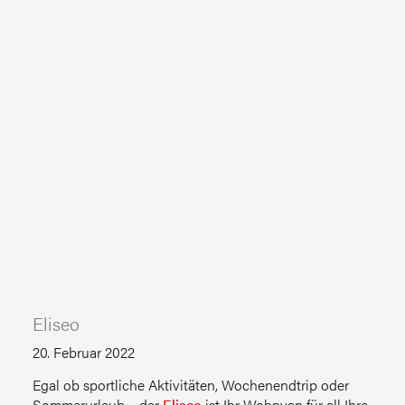
Eliseo
20. Februar 2022
Egal ob sportliche Aktivitäten, Wochenendtrip oder
Sommerurlaub – der
Eliseo
ist Ihr Wohnvan für all Ihre