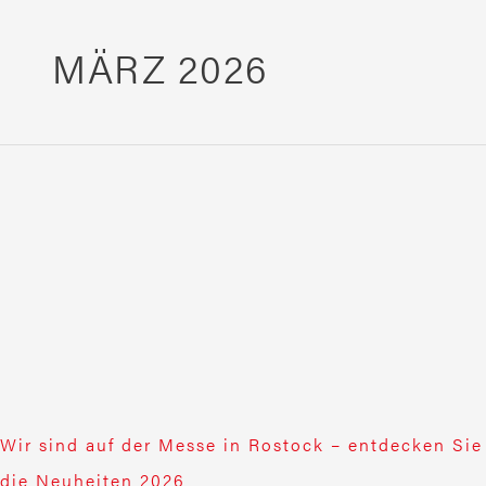
MÄRZ 2026
Wir
sind
auf
der
Messe
in
Rostock
–
entdecken
Sie
die
Neuheiten
2026
Wir sind auf der Messe in Rostock – entdecken Sie
die Neuheiten 2026