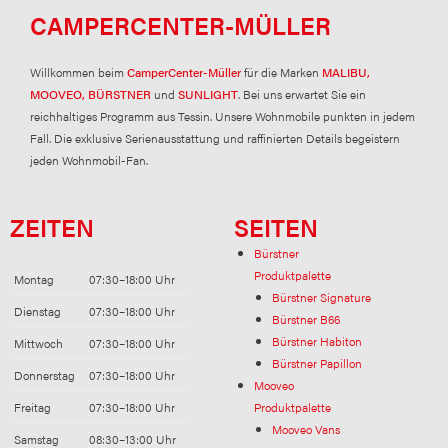
CAMPERCENTER-MÜLLER
Willkommen beim
CamperCenter-Müller
für die Marken
MALIBU,
MOOVEO, BÜRSTNER
und
SUNLIGHT
. Bei uns erwartet Sie ein
reichhaltiges Programm aus Tessin. Unsere Wohnmobile punkten in jedem
Fall. Die exklusive Serienausstattung und raffinierten Details begeistern
jeden Wohnmobil-Fan.
ZEITEN
SEITEN
Bürstner
Produktpalette
Montag
07:30–18:00 Uhr
Bürstner Signature
Dienstag
07:30–18:00 Uhr
Bürstner B66
Bürstner Habiton
Mittwoch
07:30–18:00 Uhr
Bürstner Papillon
Donnerstag
07:30–18:00 Uhr
Mooveo
Freitag
07:30–18:00 Uhr
Produktpalette
Mooveo Vans
Samstag
08:30–13:00 Uhr