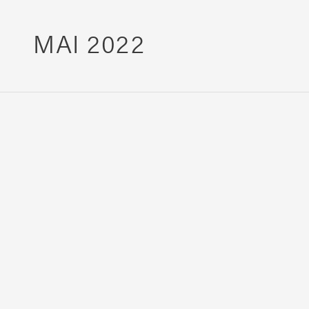
MAI 2022
MOOVEO
Campervan
3