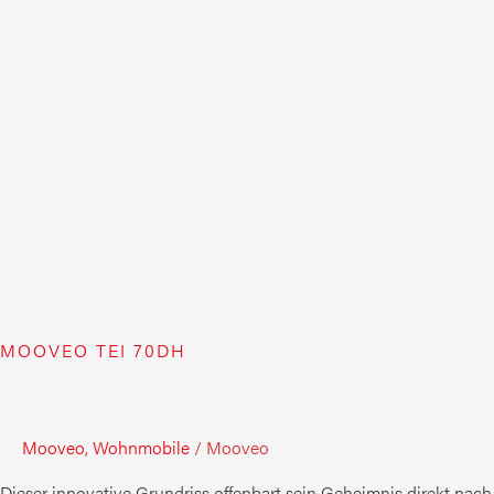
MOOVEO TEI 70DH
Mooveo
,
Wohnmobile
/
Mooveo
Dieser innovative Grundriss offenbart sein Geheimnis direkt nach