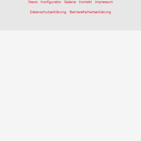
News
Konfigurator
Galerie
Kontakt
Impressum
Datenschutzerklärung
Barrierefreiheitserklärung