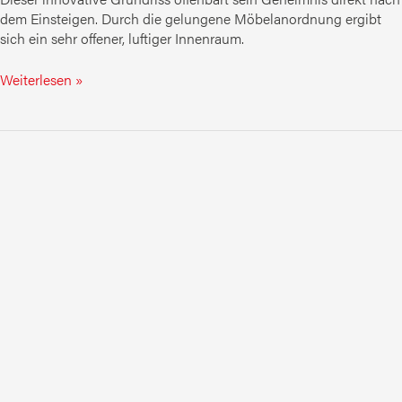
dem Einsteigen. Durch die gelungene Möbelanordnung ergibt
sich ein sehr offener, luftiger Innenraum.
Weiterlesen »
MOOVEO
TEI
60FB