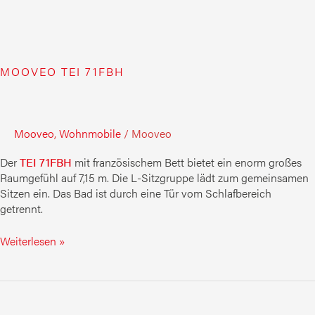
MOOVEO TEI 71FBH
Mooveo
,
Wohnmobile
/
Mooveo
Der
TEI 71FBH
mit französischem Bett bietet ein enorm großes
Raumgefühl auf 7,15 m. Die L-Sitzgruppe lädt zum gemeinsamen
Sitzen ein. Das Bad ist durch eine Tür vom Schlafbereich
getrennt.
Weiterlesen »
MOOVEO
TEI