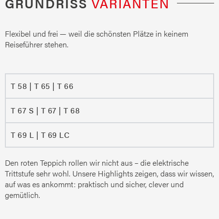
GRUNDRISS
VARIANTEN
Flexibel und frei — weil die schönsten Plätze in keinem
Reiseführer stehen.
T 58 | T 65 | T 66
T 67 S | T 67 | T 68
T 69 L | T 69 LC
Den roten Teppich rollen wir nicht aus – die elektrische
Trittstufe sehr wohl. Unsere Highlights zeigen, dass wir wissen,
auf was es ankommt: praktisch und sicher, clever und
gemütlich.