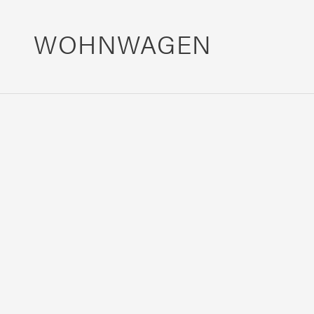
WOHNWAGEN
Premio
Life