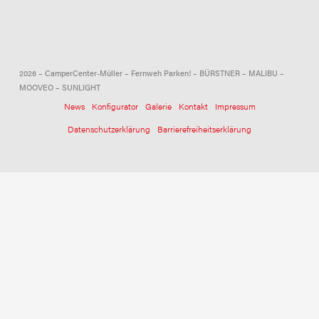
2026 – CamperCenter-Müller – Fernweh Parken! – BÜRSTNER – MALIBU –
MOOVEO – SUNLIGHT
News
Konfigurator
Galerie
Kontakt
Impressum
Datenschutzerklärung
Barrierefreiheitserklärung